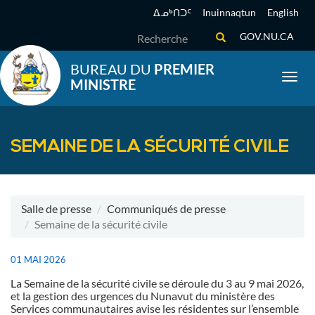
Aller
ᐃᓄᒃᑎᑐᑦ
Inuinnaqtun
English
au
Recherche
GOV.NU.CA
contenu
principal
BUREAU DU
PREMIER
Toggl
MINISTRE
SEMAINE DE LA SÉCURITÉ CIVILE
Salle de presse
Communiqués de presse
Semaine de la sécurité civile
01 MAI 2026
La Semaine de la sécurité civile se déroule du 3 au 9 mai 2026,
et
la gestion des urgences du Nunavut du ministère des
Services communautaires avise
les résidentes sur l’ensemble