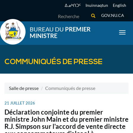
Aller
ᐃᓄᒃᑎᑐᑦ
Inuinnaqtun
English
au
Recherche
GOV.NU.CA
contenu
principal
BUREAU DU
PREMIER
Toggl
MINISTRE
COMMUNIQUÉS DE PRESSE
Salle de presse
Communiqués de presse
21 JUILLET 2026
Déclaration conjointe du premier
ministre John Main et du premier ministre
R.J. Simpson sur l'accord de vente directe