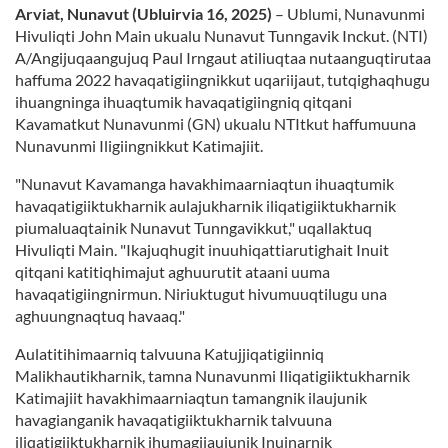
Arviat, Nunavut (Ubluirvia 16, 2025)
– Ublumi, Nunavunmi
Hivuliqti John Main ukualu Nunavut Tunngavik Inckut. (NTI)
A/Angijuqaangujuq Paul Irngaut atiliuqtaa nutaanguqtirutaa
haffuma 2022 havaqatigiingnikkut uqariijaut, tutqighaqhugu
ihuangninga ihuaqtumik havaqatigiingniq qitqani
Kavamatkut Nunavunmi (GN) ukualu NTItkut haffumuuna
Nunavunmi Iligiingnikkut Katimajiit.
"Nunavut Kavamanga havakhimaarniaqtun ihuaqtumik
havaqatigiiktukharnik aulajukharnik iliqatigiiktukharnik
piumaluaqtainik Nunavut Tunngavikkut," uqallaktuq
Hivuliqti Main. "Ikajuqhugit inuuhiqattiarutighait Inuit
qitqani katitiqhimajut aghuurutit ataani uuma
havaqatigiingnirmun. Niriuktugut hivumuuqtilugu una
aghuungnaqtuq havaaq."
Aulatitihimaarniq talvuuna Katujjiqatigiinniq
Malikhautikharnik, tamna Nunavunmi Iliqatigiiktukharnik
Katimajiit havakhimaarniaqtun tamangnik ilaujunik
havagianganik havaqatigiiktukharnik talvuuna
iliqatigiiktukharnik ihumagijaujunik Inuinarnik