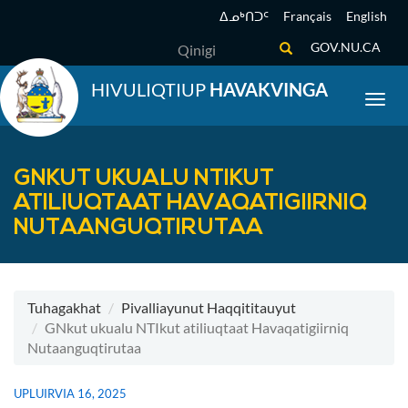
Skip
ᐃᓄᒃᑎᑐᑦ
Français
English
to
Qinigi
GOV.NU.CA
main
content
HIVULIQTIUP
HAVAKVINGA
Toggl
GNKUT UKUALU NTIKUT
ATILIUQTAAT HAVAQATIGIIRNIQ
NUTAANGUQTIRUTAA
Tuhagakhat
Pivalliayunut Haqqititauyut
GNkut ukualu NTIkut atiliuqtaat Havaqatigiirniq
Nutaanguqtirutaa
UPLUIRVIA 16, 2025