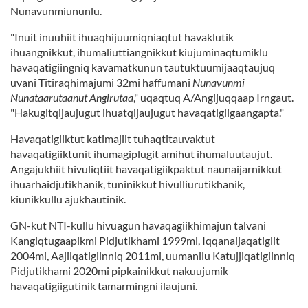
Nunavunmiununlu.
"Inuit inuuhiit ihuaqhijuumiqniaqtut havaklutik
ihuangnikkut, ihumaliuttiangnikkut kiujuminaqtumiklu
havaqatigiingniq kavamatkunun tautuktuumijaaqtaujuq
uvani Titiraqhimajumi 32mi haffumani
Nunavunmi
Nunataarutaanut Angirutaa
," uqaqtuq A/Angijuqqaap Irngaut.
"Hakugitqijaujugut ihuatqijaujugut havaqatigiigaangapta."
Havaqatigiiktut katimajiit tuhaqtitauvaktut
havaqatigiiktunit ihumagiplugit amihut ihumaluutaujut.
Angajukhiit hivuliqtiit havaqatigiikpaktut naunaijarnikkut
ihuarhaidjutikhanik, tuninikkut hivulliurutikhanik,
kiunikkullu ajukhautinik.
GN-kut NTI-kullu hivuagun havaqagiikhimajun talvani
Kangiqtugaapikmi Pidjutikhami 1999mi, Iqqanaijaqatigiit
2004mi, Aajiiqatigiinniq 2011mi, uumanilu Katujjiqatigiinniq
Pidjutikhami 2020mi pipkainikkut nakuujumik
havaqatigiigutinik tamarmingni ilaujuni.