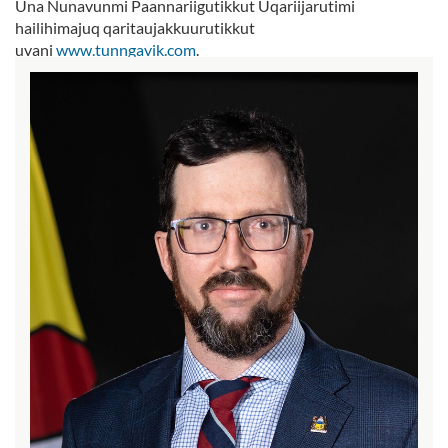
Una Nunavunmi Paannariigutikkut Uqariijarutimi
hailihimajuq qaritaujakkuurutikkut
uvani
www.tunngavik.com
.