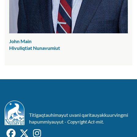
John Main
Hivuliqtiat Nunavumiut
Titigaqtauhimayut uvani qaritauyakkuurvingmi
hapummiyauyut -
Copyright Act-mit
.